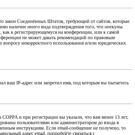
 — это закон Соединённых Штатов, требующий от сайтов, которые
тимо наличие иного вида подтверждения того, что опекуны
, как к регистрирующемуся на конференции, или к самой
онференции не может давать рекомендаций по правовым
по вопросу некорректного использования и/или юридических
л ваш IP-адрес или запретил имя, под которым вы пытаетесь
 COPPA и при регистрации вы указали, что вам менее 13 лет,
ированы пользователями или администратором до входа в
ученным инструкциям. Если email-сообщение не получено, то
авильный адрес email, попробуйте связаться с