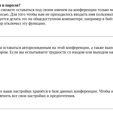
и и пароля?
ы сможете оставаться под своим именем на конференции только н
писью. Для того чтобы вам не приходилось вводить имя пользова
тся делать это на общедоступном компьютере, например в библи
тор отключил эту функцию.
вам оставаться авторизованным на этой конференции, а также в
ром. Если вы испытываете трудности со входом или выходом на
се ваши настройки хранятся в базе данных конференции. Чтобы 
менить все свои настройки и предпочтения.