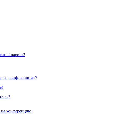
ени и пароля?
ас на конференции»?
е!
ателя?
и на конференцию!