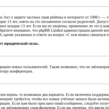
, или Акт о защите частных прав ребёнка в интернете от 1998 г.
е 13 лет, иметь на это письменное согласие родителей. Допус
х младше 13 лет. Если вы не уверены, применимо ли это к вам
Обратите внимание, что phpBB Limited администрация данной к
, кроме указанных в ответе на вопрос «С кем можно связаться 
ет юридической силы.
.
цию новых пользователей. Также возможно, что он заблокирова
ратору конференции.
 они верны, то возможны два варианта. Если включена поддержка
енциях требуется, чтобы все новые учётные записи были актив
трации. Если вам было прислано email-сообщение, следуйте пол
 он заблокирован спам-фильтром. Если вы уверены, что ввели пр