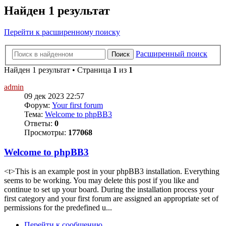
Найден 1 результат
Перейти к расширенному поиску
Расширенный поиск
Поиск
Найден 1 результат • Страница
1
из
1
admin
09 дек 2023 22:57
Форум:
Your first forum
Тема:
Welcome to phpBB3
Ответы:
0
Просмотры:
177068
Welcome to phpBB3
<t>This is an example post in your phpBB3 installation. Everything
seems to be working. You may delete this post if you like and
continue to set up your board. During the installation process your
first category and your first forum are assigned an appropriate set of
permissions for the predefined u...
Перейти к сообщению