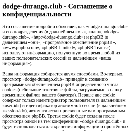
dodge-durango.club - Соглашение о
конфиденциальности
Это соглашение подробно объясняет, как «dodge-durango.club»
и его подразделения (в дальнейшем «мы», «наш», «dodge-
durango.club», «http://dodge-durango.club») и phpBB (в
дальнейшем «они», «программное обеспечение phpBB»,
«www.phpbb.com», «phpBB Limited», «phpBB Teams»)
используют информацию, полученную во время любой из
ваших пользовательских сессий (в дальнейшем «ваша
информация»).
Ваша информация собирается двумя способами. Во-первых,
просмотр «dodge-durango.club» приведёт к созданию
программным обеспечением phpBB определённого числа
cookies (небольшие текстовые файлы, загружаемые в папку
временных файлов вашего браузера). Первые две cookie
содержат только идентификатор пользователя (в дальнейшем
«user-id») и идентификатор анонимной сессии (в дальнейшем
«session-id»), автоматически присвоенные вам программным
обеспечением phpBB. Третья cookie будет создана после
просмотра одной из тем конференции «dodge-durango.club» и
будет использоваться для хранения информации о прочтённых