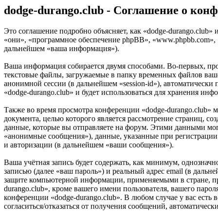
dodge-durango.club - Соглашение о ко
Это соглашение подробно объясняет, как «dodge-durango.club» и
«они», «программное обеспечение phpBB», «www.phpbb.com», 
дальнейшем «ваша информация»).
Ваша информация собирается двумя способами. Во-первых, про
текстовые файлы, загружаемые в папку временных файлов вашег
анонимной сессии (в дальнейшем «session-id»), автоматически
«dodge-durango.club» и будет использоваться для хранения ин
Также во время просмотра конференции «dodge-durango.club» 
документа, целью которого является рассмотрение страниц,
данные, которые вы отправляете на форум. Этими данными мог
«анонимные сообщения»), данные, указанные при регистрации 
и авторизации (в дальнейшем «ваши сообщения»).
Ваша учётная запись будет содержать, как минимум, однознач
записью (далее «ваш пароль») и реальный адрес email (в дальн
защите компьютерной информации, применяемыми в стране, пр
durango.club», кроме вашего имени пользователя, вашего парол
конференции «dodge-durango.club». В любом случае у вас есть 
согласиться/отказаться от получения сообщений, автоматиче