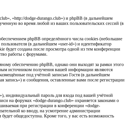
lub», «http://dodge-durango.club») и phpBB (в дальнейшем
ченную во время любой из ваших пользовательских сессий (в
обеспечением phpBB определённого числа cookies (небольшие
пользователя (в дальнейшем «user-id») и идентификатор
ie будет создана после просмотра одной из тем конференции
ство работы с форумами.
мному обеспечению phpBB, однако они выходят за рамки этого
торым источником получения вашей информации являются
размещённые под учётной записью Гостя (в дальнейшем
ая запись») и сообщения, оставленные вами после регистрации
»), индивидуальный пароль для входа под вашей учётной
писи на форумах «dodge-durango.club» охраняется законами о
шиваемая при регистрации в конференции «dodge-
бязательной ко вводу, на усмотрение администрации
 будет общедоступна. Кроме того, у вас есть возможность