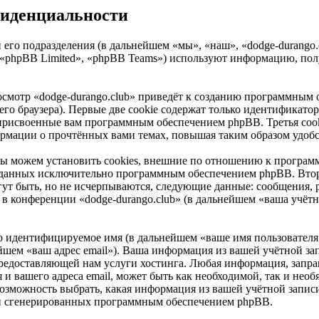
нфиденциальности
 его подразделения (в дальнейшем «мы», «наш», «dodge-durango.c
«phpBB Limited», «phpBB Teams») используют информацию, полу
смотр «dodge-durango.club» приведёт к созданию программным 
о браузера). Первые две cookie содержат только идентификатор 
 присвоенные вам программным обеспечением phpBB. Третья cook
формации о прочтённых вами темах, повышая таким образом удоб
мы можем установить cookies, внешние по отношению к програм
 созданных исключительно программным обеспечением phpBB. В
ут быть, но не исчерпываются, следующие данные: сообщения, 
в конференции «dodge-durango.club» (в дальнейшем «ваша учётн
но идентифицируемое имя (в дальнейшем «ваше имя пользователя
ейшем «ваш адрес email»). Ваша информация из вашей учётной за
едоставляющей нам услуги хостинга. Любая информация, запра
я и вашего адреса email, может быть как необходимой, так и нео
возможность выбрать, какая информация из вашей учётной записи
ски сгенерированных программным обеспечением phpBB.