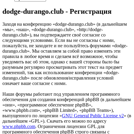
dodge-durango.club - Регистрация
Заходя на конференцию «dodge-durango.club» (в дальнейшем
«мы», «наш», «dodge-durango.club», «http://dodge-
durango.club»), вы подтверждаете своё согласие со
следующими условиями. Если вы не согласны с ними,
пожалуйста, не заходите и не пользуйтесь форумами «dodge-
durango.club». Мы оставляем за собой право изменять эти
правила в любое время и сделаем всё возможное, чтобы
уведомить вас об этом, однако с вашей стороны было бы
разумным регулярно просматривать этот текст на предмет
изменений, так как использование конференции «dodge-
durango.club» после обновления/исправления условий
означает ваше согласие с ними.
Наши форумы работают под управлением программного
обеспечения для создания конференций phpBB (в дальнейшем
«они», «программное обеспечение phpBB»,
«www.phpbb.com», «phpBB Limited», «phpBB Teams»),
выпущенного по лицензии «
GNU General Public License v2
» (в
дальнейшем «GPL»). Скачать его можно по адресу
www.phpbb.com
. Ограничения лицензии GPL для
программного обеспечения phpBB строго связаны с