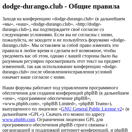
dodge-durango.club - Общие правила
Заходя на конференцию «dodge-durango.club» (в дальнейшем
«мы», «наш», «dodge-durango.club», «http://dodge-
durango.club»), вы подтверждаете своё согласие со
следующими условиями. Если вы не согласны с ними,
пожалуйста, не заходите и не пользуйтесь форумами «dodge-
durango.club». Мы оставляем за собой право изменять эти
правила в любое время и сделаем всё возможное, чтобы
уведомить вас об этом, однако с вашей стороны было бы
разумным регулярно просматривать этот текст на предмет
изменений, так как использование конференции «dodge-
durango.club» после обновления/исправления условий
означает ваше согласие с ними.
Наши форумы работают под управлением программного
обеспечения для создания конференций phpBB (в дальнейшем
«они», «программное обеспечение phpBB»,
«www.phpbb.com», «phpBB Limited», «phpBB Teams»),
выпущенного по лицензии «
GNU General Public License v2
» (в
дальнейшем «GPL»). Скачать его можно по адресу
www.phpbb.com
. Ограничения лицензии GPL для
программного обеспечения phpBB строго связаны с
организацией и поддержкой интернет-конференций, и phpBB