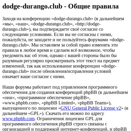
dodge-durango.club - Общие правила
Заходя на конференцию «dodge-durango.club» (в дальнейшем
«мы», «наш», «dodge-durango.club», «http://dodge-
durango.club»), вы подтверждаете своё согласие со
следующими условиями. Если вы не согласны с ними,
пожалуйста, не заходите и не пользуйтесь форумами «dodge-
durango.club». Мы оставляем за собой право изменять эти
правила в любое время и сделаем всё возможное, чтобы
уведомить вас об этом, однако с вашей стороны было бы
разумным регулярно просматривать этот текст на предмет
изменений, так как использование конференции «dodge-
durango.club» после обновления/исправления условий
означает ваше согласие с ними.
Наши форумы работают под управлением программного
обеспечения для создания конференций phpBB (в дальнейшем
«они», «программное обеспечение phpBB»,
«www.phpbb.com», «phpBB Limited», «phpBB Teams»),
выпущенного по лицензии «
GNU General Public License v2
» (в
дальнейшем «GPL»). Скачать его можно по адресу
www.phpbb.com
. Ограничения лицензии GPL для
программного обеспечения phpBB строго связаны с
организацией и поддержкой интернет-конференций, и phpBB