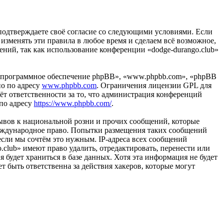
вы подтверждаете своё согласие со следующими условиями. Если
 изменять эти правила в любое время и сделаем всё возможное,
ений, так как использование конференции «dodge-durango.club»
«программное обеспечение phpBB», «www.phpbb.com», «phpBB
но по адресу
www.phpbb.com
. Ограничения лицензии GPL для
ёт ответственности за то, что администрация конференций
 по адресу
https://www.phpbb.com/
.
ывов к национальной розни и прочих сообщений, которые
 международное право. Попытки размещения таких сообщений
если мы сочтём это нужным. IP-адреса всех сообщений
.club» имеют право удалить, отредактировать, перенести или
 будет храниться в базе данных. Хотя эта информация не будет
т быть ответственна за действия хакеров, которые могут