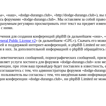
», «наш», «dodge-durango.club», «http://dodge-durango.club»), 
есь форумами «dodge-durango.club». Мы оставляем за собой право
 разумным регулярно просматривать этот текст на предмет измен
 с ними.
чения для создания конференций phpBB (в дальнейшем «они», 
eral Public License v2
» (в дальнейшем «GPL»). Скачать его мож
ей и поддержкой интернет-конференций, и phpBB Limited не нес
ия в них. За дополнительной информацией о phpBB обращайтесь
клеветнических сообщений, порнографических сообщений, приз
тавляет услуги хостинга для форумов «dodge-durango.club» или
нции, при этом ваш провайдер будет поставлен в известность, 
оглашаетесь с тем, что администраторы форумов «dodge-durango
пользователь вы согласны с тем, что введённая вами информация
ия конференции «dodge-durango.club», ни phpBB Limited не може