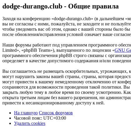
dodge-durango.club - Общие правила
Заходя на конференцию «dodge-durango.club» (в дальнейшем «мы
вы не согласны с ними, пожалуйста, не заходите и не пользуйт
чтобы уведомить вас об этом, однако с вашей стороны было бы
после обновления/исправления условий означает ваше согласие
Наши форумы работают под управлением программного обеспе
Limited», «phpBB Teams»), выпущенного по лицензии «
GNU Gen
программного обеспечения phpBB строго связаны с организаци
определяет в качестве допустимого содержания и/или поведен
Вы соглашаетесь не размещать оскорбительных, угрожающих, 
могут нарушить законы вашей страны, страны, которая предос
могут привести к вашему немедленному отключению от конфере
сохраняются для возможности проведения такой политики. Вы с
закрыть любую тему в любое время по своему усмотрению. Как 
открыта третьим лицам без вашего разрешения, ни администрац
привести к несанкционированному доступу к ней.
На главную
Список форумов
Часовой пояс:
UTC+03:00
Удалить cookies